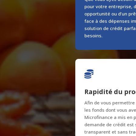
pour votre entreprise, d
opportunité ou d’un prêt
face à des dépenses im
solution de crédit parf
besoins.

Rapidité du pr
Afin de vous permettre
les fonds dont vous av
Microfinance a mis en 
demande de crédit est s
transparent et sans tra