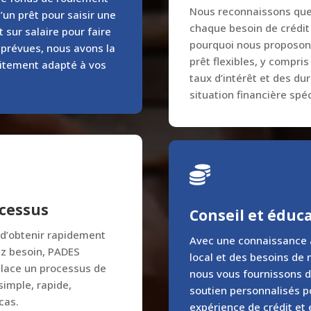
Nous reconnaissons que
’un prêt pour saisir une
chaque besoin de crédit 
 sur salaire pour faire
pourquoi nous proposon
prévues, nous avons la
prêt flexibles, y compri
aitement adapté à vos
taux d’intérêt et des du
situation financière spéc

ocessus
Conseil et éduc
 d’obtenir rapidement
Avec une connaissance
ez besoin, PADES
local et des besoins de n
place un processus de
nous vous fournissons d
imple, rapide,
soutien personnalisés p
cas.
expérience de crédit et 