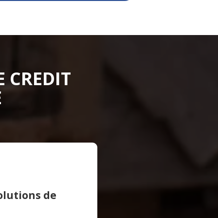
E CREDIT
E
olutions de