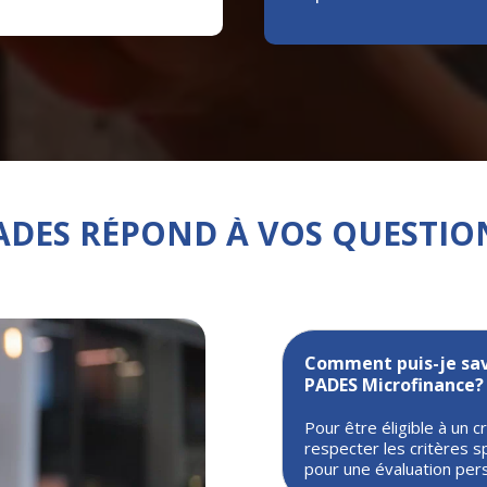
ADES RÉPOND À VOS QUESTIO
Comment puis-je savoi
PADES Microfinance?
Pour être éligible à un 
respecter les critères s
pour une évaluation pers