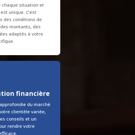
 chaque situation et
est unique. C’est
s des conditions de
s des montants, des
rées adaptés à votre
ifique.
ation financière
 approfondie du marché
otre clientèle variée,
es conseils et un
our rendre votre
efficace.