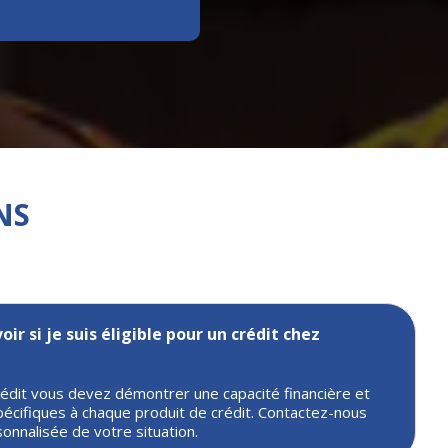
NS
r si je suis éligible pour un crédit chez
crédit vous devez démontrer une capacité financière et
pécifiques à chaque produit de crédit. Contactez-nous
onnalisée de votre situation.