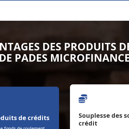
NTAGES DES PRODUITS D
DE PADES MICROFINANC

Souplesse des s
oduits de crédits
crédit
de fonds de roulement