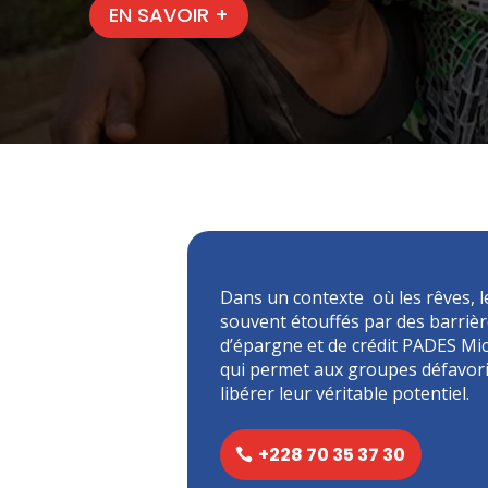
EN SAVOIR +
Dans un contexte où les rêves, l
souvent étouffés par des barrièr
d’épargne et de crédit PADES Mic
qui permet aux groupes défavori
libérer leur véritable potentiel.
+228 70 35 37 30