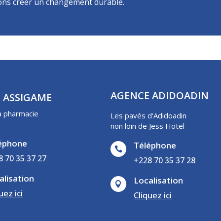
ons créer un changement durable.
AGENCE ADIDOADIN
 ASSIGAME
a pharmacie
Les pavés d'Adidoadin
non loin de Jess Hotel
éphone
Téléphone

8 70 35 37 27
+228 70 35 37 28
alisation
Localisation

uez ici
Cliquez ici